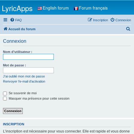
LyricApps
English forum
Forum français
FAQ
Inscription
Connexion
R
Accueil du forum
e
Connexion
c
h
Nom d’utilisateur :
e
r
Mot de passe :
c
J’ai oublié mon mot de passe
h
Renvoyer l’e-mail d’activation
e
Se souvenir de moi
r
Masquer ma présence pour cette session
INSCRIPTION
L’inscription est nécessaire pour vous connecter. Elle est rapide et vous donne