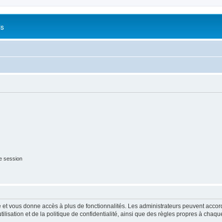
is
e session
ide et vous donne accès à plus de fonctionnalités. Les administrateurs peuvent acc
lisation et de la politique de confidentialité, ainsi que des règles propres à chaqu