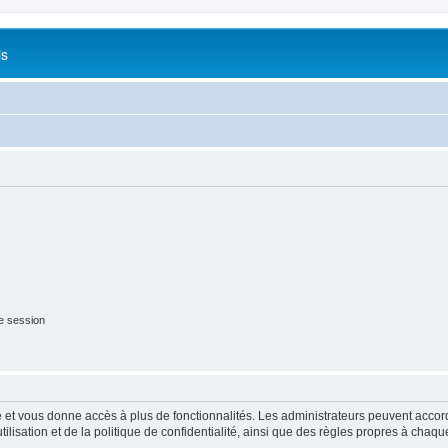
is
e session
ide et vous donne accès à plus de fonctionnalités. Les administrateurs peuvent acc
lisation et de la politique de confidentialité, ainsi que des règles propres à chaqu