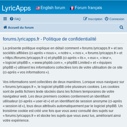
LyricApps
English forum
Forum français
FAQ
Inscription
Connexion
R
Accueil du forum
e
forums.lyricapps.fr - Politique de confidentialité
c
h
La présente politique explique en détail comment « forums.lyricapps.fr » et ses
sociétés affiliées (ci-après « nous », « notre », « nos », « forums.lyricapps.fr » et
e
« https://forums.lyricapps.fr ») et phpBB (ci-après « ils », « eux », « leur »,
r
« logiciel phpBB », « www.phpbb.com », « phpBB Limited » et « équipes
phpBB ») utilisent les informations collectées lors de votre utilisation de ce site
c
(ci-après « vos informations »).
h
Vos informations sont collectées de deux manières. Lorsque vous naviguez sur
e
« forums.lyricapps.fr », le logiciel phpBB crée plusieurs cookies. Les cookies
r
sont de petits fichiers texte stockés dans les fichiers temporaires de votre
navigateur web. Les deux premiers cookies contiennent un identifiant
utilisateur (ci-après « user-id ») et un identifiant de session anonyme (ci-après
« session-id »), tous deux attribués automatiquement par le logiciel phpBB. Un
troisième cookie est créé une fois que vous avez consulté des sujets sur
« forums.lyricapps.fr » et stocke les sujets que vous avez lus, améliorant ainsi
votre expérience.