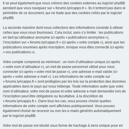
Il se peut également que nous créions des cookies externes au logiciel phpBB
pendant que vous naviguez sur « forums.lyricapps.fr ». Ils n’entrent pas dans le
périmètre de ce document, qui ne traite que des cookies créés par le logiciel
phpBB.
La seconde manière dont nous collectons des informations consiste à utiliser
celles que vous nous fournissez. Cela inclut, sans s’y limiter : les publications
en tant qu’utilisateur anonyme (ci-après « publications anonymes »),
l’inscription sur « forums.lyricapps.fr » (ci-après « votre compte »), ainsi que les
publications soumises après inscription, lorsque vous êtes connecté (ci-après
« vos publications »).
Votre compte comprend au minimum : un nom d’utilisateur unique (ci-après
« votre nom d’utilisateur »), un mot de passe personnel utilisé pour vous
connecter (ci-après « votre mot de passe »), une adresse e-mail valide (ci-
après « votre adresse e-mail »). Les informations de votre compte sur
« forums.lyricapps.fr » sont protégées par les lois sur la protection des données
applicables dans le pays qui nous héberge. Toute information autre que votre
nom d’utilisateur, votre mot de passe et votre adresse e-mail demandée lors de
l’inscription peut être obligatoire ou facultative, à la discrétion de
« forums.lyricapps.fr ». Dans tous les cas, vous pouvez choisir quelles
informations de votre compte sont affichées publiquement. Vous pouvez
également choisir de recevoir ou non les e-mails générés automatiquement
par le logiciel phpBB.
Votre mot de passe est stocké sous forme de hachage à sens unique pour en