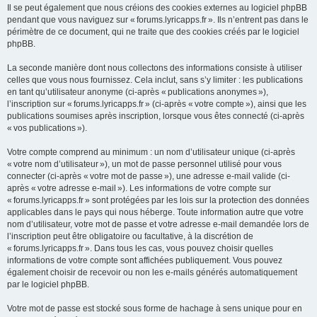
Il se peut également que nous créions des cookies externes au logiciel phpBB
pendant que vous naviguez sur « forums.lyricapps.fr ». Ils n’entrent pas dans le
périmètre de ce document, qui ne traite que des cookies créés par le logiciel
phpBB.
La seconde manière dont nous collectons des informations consiste à utiliser
celles que vous nous fournissez. Cela inclut, sans s’y limiter : les publications
en tant qu’utilisateur anonyme (ci-après « publications anonymes »),
l’inscription sur « forums.lyricapps.fr » (ci-après « votre compte »), ainsi que les
publications soumises après inscription, lorsque vous êtes connecté (ci-après
« vos publications »).
Votre compte comprend au minimum : un nom d’utilisateur unique (ci-après
« votre nom d’utilisateur »), un mot de passe personnel utilisé pour vous
connecter (ci-après « votre mot de passe »), une adresse e-mail valide (ci-
après « votre adresse e-mail »). Les informations de votre compte sur
« forums.lyricapps.fr » sont protégées par les lois sur la protection des données
applicables dans le pays qui nous héberge. Toute information autre que votre
nom d’utilisateur, votre mot de passe et votre adresse e-mail demandée lors de
l’inscription peut être obligatoire ou facultative, à la discrétion de
« forums.lyricapps.fr ». Dans tous les cas, vous pouvez choisir quelles
informations de votre compte sont affichées publiquement. Vous pouvez
également choisir de recevoir ou non les e-mails générés automatiquement
par le logiciel phpBB.
Votre mot de passe est stocké sous forme de hachage à sens unique pour en