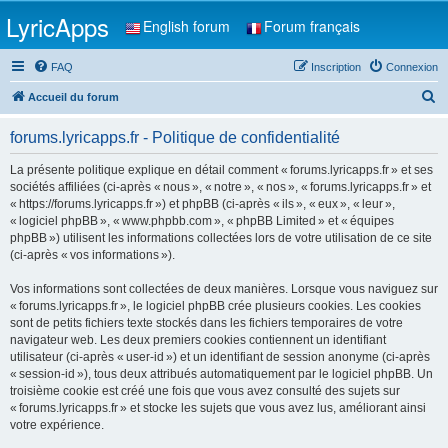
LyricApps
English forum
Forum français
FAQ
Inscription
Connexion
R
Accueil du forum
e
forums.lyricapps.fr - Politique de confidentialité
c
h
La présente politique explique en détail comment « forums.lyricapps.fr » et ses
sociétés affiliées (ci-après « nous », « notre », « nos », « forums.lyricapps.fr » et
e
« https://forums.lyricapps.fr ») et phpBB (ci-après « ils », « eux », « leur »,
r
« logiciel phpBB », « www.phpbb.com », « phpBB Limited » et « équipes
phpBB ») utilisent les informations collectées lors de votre utilisation de ce site
c
(ci-après « vos informations »).
h
Vos informations sont collectées de deux manières. Lorsque vous naviguez sur
e
« forums.lyricapps.fr », le logiciel phpBB crée plusieurs cookies. Les cookies
r
sont de petits fichiers texte stockés dans les fichiers temporaires de votre
navigateur web. Les deux premiers cookies contiennent un identifiant
utilisateur (ci-après « user-id ») et un identifiant de session anonyme (ci-après
« session-id »), tous deux attribués automatiquement par le logiciel phpBB. Un
troisième cookie est créé une fois que vous avez consulté des sujets sur
« forums.lyricapps.fr » et stocke les sujets que vous avez lus, améliorant ainsi
votre expérience.