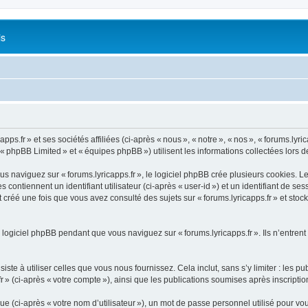
is
s.fr » et ses sociétés affiliées (ci-après « nous », « notre », « nos », « forums.lyrica
 « phpBB Limited » et « équipes phpBB ») utilisent les informations collectées lors de 
naviguez sur « forums.lyricapps.fr », le logiciel phpBB crée plusieurs cookies. Les 
ontiennent un identifiant utilisateur (ci-après « user-id ») et un identifiant de se
créé une fois que vous avez consulté des sujets sur « forums.lyricapps.fr » et stock
logiciel phpBB pendant que vous naviguez sur « forums.lyricapps.fr ». Ils n’entrent
e à utiliser celles que vous nous fournissez. Cela inclut, sans s’y limiter : les pu
fr » (ci-après « votre compte »), ainsi que les publications soumises après inscripti
 (ci-après « votre nom d’utilisateur »), un mot de passe personnel utilisé pour vou