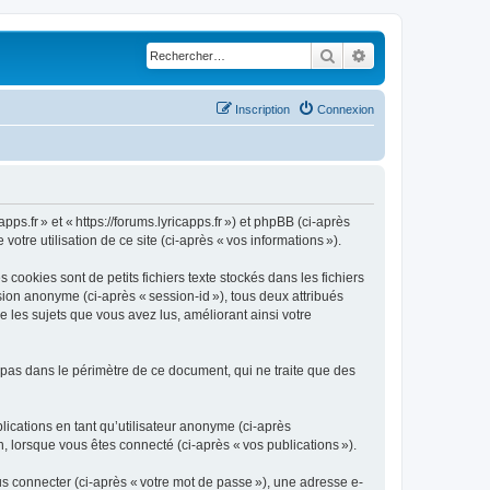
Rechercher
Recherche avancé
Inscription
Connexion
pps.fr » et « https://forums.lyricapps.fr ») et phpBB (ci-après
votre utilisation de ce site (ci-après « vos informations »).
cookies sont de petits fichiers texte stockés dans les fichiers
ssion anonyme (ci-après « session-id »), tous deux attribués
e les sujets que vous avez lus, améliorant ainsi votre
 pas dans le périmètre de ce document, qui ne traite que des
blications en tant qu’utilisateur anonyme (ci-après
on, lorsque vous êtes connecté (ci-après « vos publications »).
s connecter (ci-après « votre mot de passe »), une adresse e-