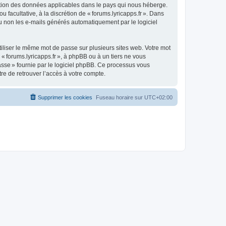
otection des données applicables dans le pays qui nous héberge.
u facultative, à la discrétion de « forums.lyricapps.fr ». Dans
u non les e-mails générés automatiquement par le logiciel
liser le même mot de passe sur plusieurs sites web. Votre mot
 « forums.lyricapps.fr », à phpBB ou à un tiers ne vous
asse » fournie par le logiciel phpBB. Ce processus vous
re de retrouver l’accès à votre compte.
Supprimer les cookies
Fuseau horaire sur
UTC+02:00