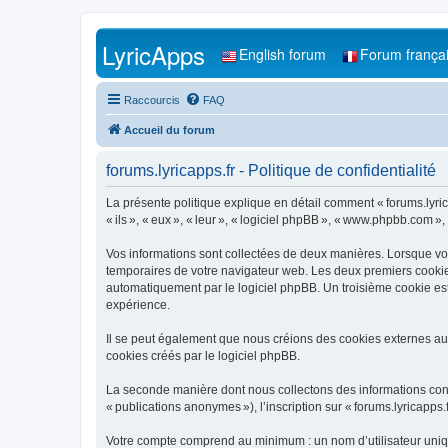
LyricApps
English forum
Forum frança
Raccourcis
FAQ
Accueil du forum
forums.lyricapps.fr - Politique de confidentialité
La présente politique explique en détail comment « forums.lyricapp
« ils », « eux », « leur », « logiciel phpBB », « www.phpbb.com »,
Vos informations sont collectées de deux manières. Lorsque vous 
temporaires de votre navigateur web. Les deux premiers cookies c
automatiquement par le logiciel phpBB. Un troisième cookie est 
expérience.
Il se peut également que nous créions des cookies externes au 
cookies créés par le logiciel phpBB.
La seconde manière dont nous collectons des informations consist
« publications anonymes »), l’inscription sur « forums.lyricapps.
Votre compte comprend au minimum : un nom d’utilisateur unique