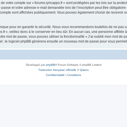
s de votre compte sur « forums.lyricapps.fr » sont protégées par les lois sur la pr
 passe et votre adresse e-mail demandée lors de l’inscription peut être obligatoire o
e compte sont affichées publiquement. Vous pouvez également choisir de recevoir o
ique pour en garantir la sécurité. Nous vous recommandons toutefois de ne pas uti
s.fr », veillez donc à le conserver en lieu sûr. En aucun cas, une personne affiliée à
re mot de passe, vous pouvez utiliser la fonctionnalité « J’ai oublié mon mot de p
ail ; le logiciel phpBB générera ensuite un nouveau mot de passe pour vous permett
Développé par
phpBB
® Forum Software © phpBB Limited
Traduction française officielle
©
Qiaeru
Confidentialité
|
Conditions