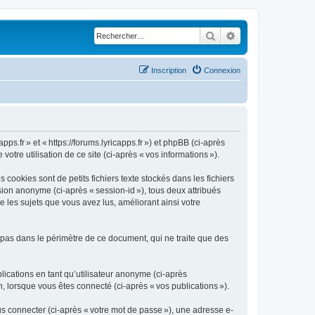
Rechercher
Recherche avancé
Inscription
Connexion
pps.fr » et « https://forums.lyricapps.fr ») et phpBB (ci-après
votre utilisation de ce site (ci-après « vos informations »).
cookies sont de petits fichiers texte stockés dans les fichiers
ssion anonyme (ci-après « session-id »), tous deux attribués
e les sujets que vous avez lus, améliorant ainsi votre
 pas dans le périmètre de ce document, qui ne traite que des
blications en tant qu’utilisateur anonyme (ci-après
on, lorsque vous êtes connecté (ci-après « vos publications »).
s connecter (ci-après « votre mot de passe »), une adresse e-