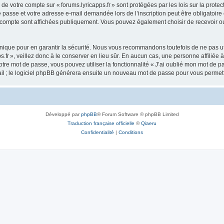
s de votre compte sur « forums.lyricapps.fr » sont protégées par les lois sur la pr
 passe et votre adresse e-mail demandée lors de l’inscription peut être obligatoire o
e compte sont affichées publiquement. Vous pouvez également choisir de recevoir o
ique pour en garantir la sécurité. Nous vous recommandons toutefois de ne pas uti
s.fr », veillez donc à le conserver en lieu sûr. En aucun cas, une personne affiliée à
re mot de passe, vous pouvez utiliser la fonctionnalité « J’ai oublié mon mot de p
ail ; le logiciel phpBB générera ensuite un nouveau mot de passe pour vous permett
Développé par
phpBB
® Forum Software © phpBB Limited
Traduction française officielle
©
Qiaeru
Confidentialité
|
Conditions