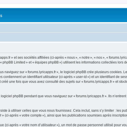
is
s.fr » et ses sociétés affiliées (ci-après « nous », « notre », « nos », « forums.lyrica
 « phpBB Limited » et « équipes phpBB ») utilisent les informations collectées lors de 
naviguez sur « forums.lyricapps.fr », le logiciel phpBB crée plusieurs cookies. Les 
ontiennent un identifiant utilisateur (ci-après « user-id ») et un identifiant de se
créé une fois que vous avez consulté des sujets sur « forums.lyricapps.fr » et stock
logiciel phpBB pendant que vous naviguez sur « forums.lyricapps.fr ». Ils n’entrent
e à utiliser celles que vous nous fournissez. Cela inclut, sans s’y limiter : les pu
fr » (ci-après « votre compte »), ainsi que les publications soumises après inscripti
 (ci-après « votre nom d’utilisateur »), un mot de passe personnel utilisé pour vou