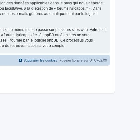
otection des données applicables dans le pays qui nous héberge.
u facultative, à la discrétion de « forums.lyricapps.fr ». Dans
u non les e-mails générés automatiquement par le logiciel
liser le même mot de passe sur plusieurs sites web. Votre mot
 « forums.lyricapps.fr », à phpBB ou à un tiers ne vous
asse » fournie par le logiciel phpBB. Ce processus vous
re de retrouver l’accès à votre compte.
Supprimer les cookies
Fuseau horaire sur
UTC+02:00