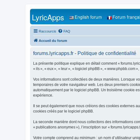
LyricApps
English forum
Forum frança
Raccourcis
FAQ
Accueil du forum
forums.lyricapps.fr - Politique de confidentialité
La présente politique explique en détail comment « forums.lyricapp
« ils », « eux », « leur », « logiciel phpBB », « www.phpbb.com »,
Vos informations sont collectées de deux manières. Lorsque vous 
temporaires de votre navigateur web. Les deux premiers cookies c
automatiquement par le logiciel phpBB. Un troisième cookie est 
expérience.
Il se peut également que nous créions des cookies externes au 
cookies créés par le logiciel phpBB.
La seconde manière dont nous collectons des informations consist
« publications anonymes »), l’inscription sur « forums.lyricapps.
Votre compte comprend au minimum : un nom d’utilisateur unique