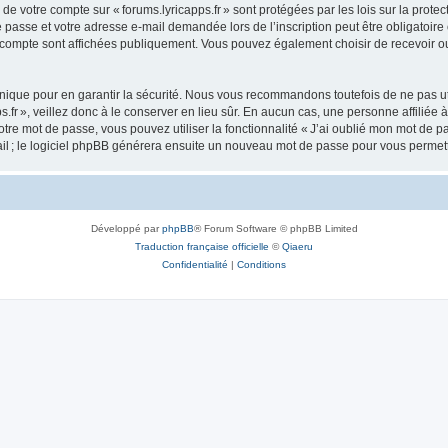
s de votre compte sur « forums.lyricapps.fr » sont protégées par les lois sur la pr
 passe et votre adresse e-mail demandée lors de l’inscription peut être obligatoire o
e compte sont affichées publiquement. Vous pouvez également choisir de recevoir o
ique pour en garantir la sécurité. Nous vous recommandons toutefois de ne pas uti
s.fr », veillez donc à le conserver en lieu sûr. En aucun cas, une personne affiliée à
re mot de passe, vous pouvez utiliser la fonctionnalité « J’ai oublié mon mot de p
ail ; le logiciel phpBB générera ensuite un nouveau mot de passe pour vous permett
Développé par
phpBB
® Forum Software © phpBB Limited
Traduction française officielle
©
Qiaeru
Confidentialité
|
Conditions