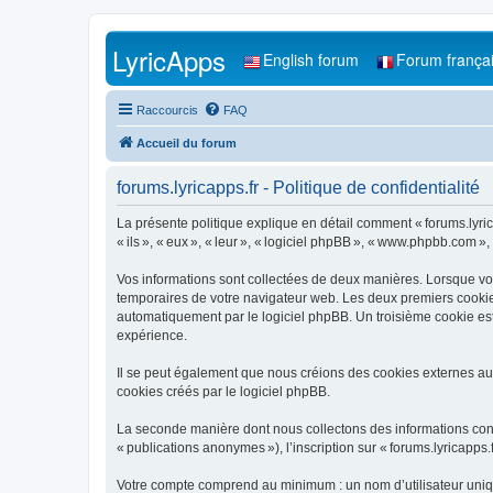
LyricApps
English forum
Forum frança
Raccourcis
FAQ
Accueil du forum
forums.lyricapps.fr - Politique de confidentialité
La présente politique explique en détail comment « forums.lyricapp
« ils », « eux », « leur », « logiciel phpBB », « www.phpbb.com »,
Vos informations sont collectées de deux manières. Lorsque vous 
temporaires de votre navigateur web. Les deux premiers cookies c
automatiquement par le logiciel phpBB. Un troisième cookie est 
expérience.
Il se peut également que nous créions des cookies externes au 
cookies créés par le logiciel phpBB.
La seconde manière dont nous collectons des informations consist
« publications anonymes »), l’inscription sur « forums.lyricapps.
Votre compte comprend au minimum : un nom d’utilisateur unique