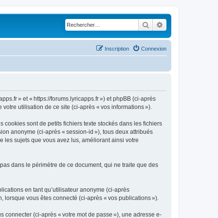
Rechercher
Recherche avancé
Inscription
Connexion
pps.fr » et « https://forums.lyricapps.fr ») et phpBB (ci-après
votre utilisation de ce site (ci-après « vos informations »).
cookies sont de petits fichiers texte stockés dans les fichiers
ssion anonyme (ci-après « session-id »), tous deux attribués
e les sujets que vous avez lus, améliorant ainsi votre
 pas dans le périmètre de ce document, qui ne traite que des
blications en tant qu’utilisateur anonyme (ci-après
on, lorsque vous êtes connecté (ci-après « vos publications »).
s connecter (ci-après « votre mot de passe »), une adresse e-