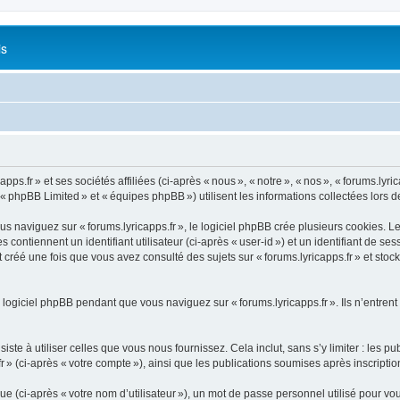
is
s.fr » et ses sociétés affiliées (ci-après « nous », « notre », « nos », « forums.lyrica
 « phpBB Limited » et « équipes phpBB ») utilisent les informations collectées lors de 
naviguez sur « forums.lyricapps.fr », le logiciel phpBB crée plusieurs cookies. Les 
ontiennent un identifiant utilisateur (ci-après « user-id ») et un identifiant de se
créé une fois que vous avez consulté des sujets sur « forums.lyricapps.fr » et stock
logiciel phpBB pendant que vous naviguez sur « forums.lyricapps.fr ». Ils n’entrent
e à utiliser celles que vous nous fournissez. Cela inclut, sans s’y limiter : les pu
fr » (ci-après « votre compte »), ainsi que les publications soumises après inscripti
 (ci-après « votre nom d’utilisateur »), un mot de passe personnel utilisé pour vou