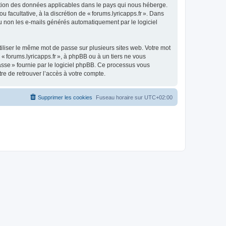
otection des données applicables dans le pays qui nous héberge.
u facultative, à la discrétion de « forums.lyricapps.fr ». Dans
u non les e-mails générés automatiquement par le logiciel
liser le même mot de passe sur plusieurs sites web. Votre mot
 « forums.lyricapps.fr », à phpBB ou à un tiers ne vous
asse » fournie par le logiciel phpBB. Ce processus vous
re de retrouver l’accès à votre compte.
Supprimer les cookies
Fuseau horaire sur
UTC+02:00