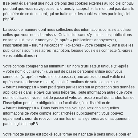
Il se peut également que nous créions des cookies externes au logiciel phpBB
pendant que vous naviguez sur « forums.lyricapps.fr ». Ils n’entrent pas dans le
périmètre de ce document, qui ne traite que des cookies créés par le logiciel
phpBB.
La seconde manière dont nous collectons des informations consiste à utiliser
celles que vous nous fournissez. Cela inclut, sans s’y limiter : les publications
en tant qu’utilisateur anonyme (ci-après « publications anonymes »),
l’inscription sur « forums.lyricapps.fr » (ci-après « votre compte »), ainsi que les
publications soumises après inscription, lorsque vous êtes connecté (ci-après
« vos publications »).
Votre compte comprend au minimum : un nom d’utilisateur unique (ci-après
« votre nom d’utilisateur »), un mot de passe personnel utilisé pour vous
connecter (ci-après « votre mot de passe »), une adresse e-mail valide (ci-
après « votre adresse e-mail »). Les informations de votre compte sur
« forums.lyricapps.fr » sont protégées par les lois sur la protection des données
applicables dans le pays qui nous héberge. Toute information autre que votre
nom d’utilisateur, votre mot de passe et votre adresse e-mail demandée lors de
l’inscription peut être obligatoire ou facultative, à la discrétion de
« forums.lyricapps.fr ». Dans tous les cas, vous pouvez choisir quelles
informations de votre compte sont affichées publiquement. Vous pouvez
également choisir de recevoir ou non les e-mails générés automatiquement
par le logiciel phpBB.
Votre mot de passe est stocké sous forme de hachage à sens unique pour en