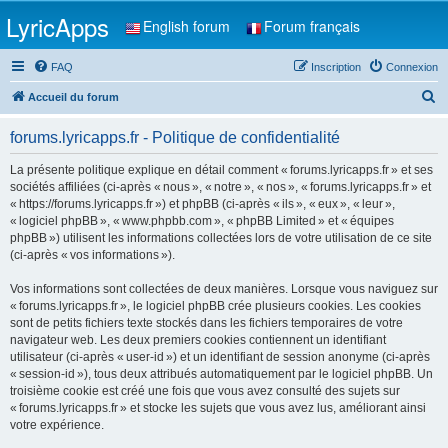
LyricApps
English forum
Forum français
FAQ
Inscription
Connexion
R
Accueil du forum
e
forums.lyricapps.fr - Politique de confidentialité
c
h
La présente politique explique en détail comment « forums.lyricapps.fr » et ses
sociétés affiliées (ci-après « nous », « notre », « nos », « forums.lyricapps.fr » et
e
« https://forums.lyricapps.fr ») et phpBB (ci-après « ils », « eux », « leur »,
r
« logiciel phpBB », « www.phpbb.com », « phpBB Limited » et « équipes
phpBB ») utilisent les informations collectées lors de votre utilisation de ce site
c
(ci-après « vos informations »).
h
Vos informations sont collectées de deux manières. Lorsque vous naviguez sur
e
« forums.lyricapps.fr », le logiciel phpBB crée plusieurs cookies. Les cookies
r
sont de petits fichiers texte stockés dans les fichiers temporaires de votre
navigateur web. Les deux premiers cookies contiennent un identifiant
utilisateur (ci-après « user-id ») et un identifiant de session anonyme (ci-après
« session-id »), tous deux attribués automatiquement par le logiciel phpBB. Un
troisième cookie est créé une fois que vous avez consulté des sujets sur
« forums.lyricapps.fr » et stocke les sujets que vous avez lus, améliorant ainsi
votre expérience.