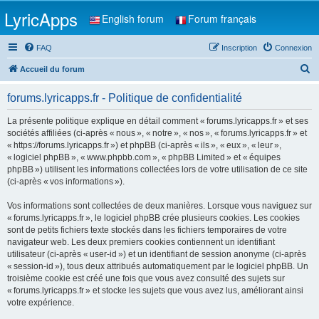
LyricApps
English forum
Forum français
FAQ
Inscription
Connexion
R
Accueil du forum
e
forums.lyricapps.fr - Politique de confidentialité
c
h
La présente politique explique en détail comment « forums.lyricapps.fr » et ses
sociétés affiliées (ci-après « nous », « notre », « nos », « forums.lyricapps.fr » et
e
« https://forums.lyricapps.fr ») et phpBB (ci-après « ils », « eux », « leur »,
r
« logiciel phpBB », « www.phpbb.com », « phpBB Limited » et « équipes
phpBB ») utilisent les informations collectées lors de votre utilisation de ce site
c
(ci-après « vos informations »).
h
Vos informations sont collectées de deux manières. Lorsque vous naviguez sur
e
« forums.lyricapps.fr », le logiciel phpBB crée plusieurs cookies. Les cookies
r
sont de petits fichiers texte stockés dans les fichiers temporaires de votre
navigateur web. Les deux premiers cookies contiennent un identifiant
utilisateur (ci-après « user-id ») et un identifiant de session anonyme (ci-après
« session-id »), tous deux attribués automatiquement par le logiciel phpBB. Un
troisième cookie est créé une fois que vous avez consulté des sujets sur
« forums.lyricapps.fr » et stocke les sujets que vous avez lus, améliorant ainsi
votre expérience.