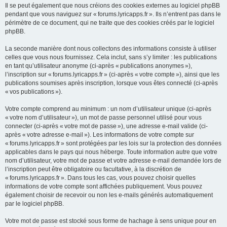
Il se peut également que nous créions des cookies externes au logiciel phpBB
pendant que vous naviguez sur « forums.lyricapps.fr ». Ils n’entrent pas dans le
périmètre de ce document, qui ne traite que des cookies créés par le logiciel
phpBB.
La seconde manière dont nous collectons des informations consiste à utiliser
celles que vous nous fournissez. Cela inclut, sans s’y limiter : les publications
en tant qu’utilisateur anonyme (ci-après « publications anonymes »),
l’inscription sur « forums.lyricapps.fr » (ci-après « votre compte »), ainsi que les
publications soumises après inscription, lorsque vous êtes connecté (ci-après
« vos publications »).
Votre compte comprend au minimum : un nom d’utilisateur unique (ci-après
« votre nom d’utilisateur »), un mot de passe personnel utilisé pour vous
connecter (ci-après « votre mot de passe »), une adresse e-mail valide (ci-
après « votre adresse e-mail »). Les informations de votre compte sur
« forums.lyricapps.fr » sont protégées par les lois sur la protection des données
applicables dans le pays qui nous héberge. Toute information autre que votre
nom d’utilisateur, votre mot de passe et votre adresse e-mail demandée lors de
l’inscription peut être obligatoire ou facultative, à la discrétion de
« forums.lyricapps.fr ». Dans tous les cas, vous pouvez choisir quelles
informations de votre compte sont affichées publiquement. Vous pouvez
également choisir de recevoir ou non les e-mails générés automatiquement
par le logiciel phpBB.
Votre mot de passe est stocké sous forme de hachage à sens unique pour en