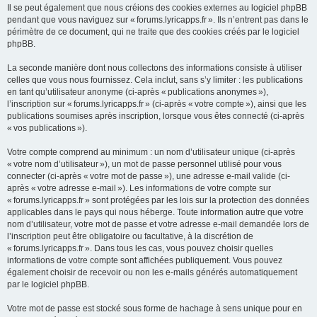
Il se peut également que nous créions des cookies externes au logiciel phpBB
pendant que vous naviguez sur « forums.lyricapps.fr ». Ils n’entrent pas dans le
périmètre de ce document, qui ne traite que des cookies créés par le logiciel
phpBB.
La seconde manière dont nous collectons des informations consiste à utiliser
celles que vous nous fournissez. Cela inclut, sans s’y limiter : les publications
en tant qu’utilisateur anonyme (ci-après « publications anonymes »),
l’inscription sur « forums.lyricapps.fr » (ci-après « votre compte »), ainsi que les
publications soumises après inscription, lorsque vous êtes connecté (ci-après
« vos publications »).
Votre compte comprend au minimum : un nom d’utilisateur unique (ci-après
« votre nom d’utilisateur »), un mot de passe personnel utilisé pour vous
connecter (ci-après « votre mot de passe »), une adresse e-mail valide (ci-
après « votre adresse e-mail »). Les informations de votre compte sur
« forums.lyricapps.fr » sont protégées par les lois sur la protection des données
applicables dans le pays qui nous héberge. Toute information autre que votre
nom d’utilisateur, votre mot de passe et votre adresse e-mail demandée lors de
l’inscription peut être obligatoire ou facultative, à la discrétion de
« forums.lyricapps.fr ». Dans tous les cas, vous pouvez choisir quelles
informations de votre compte sont affichées publiquement. Vous pouvez
également choisir de recevoir ou non les e-mails générés automatiquement
par le logiciel phpBB.
Votre mot de passe est stocké sous forme de hachage à sens unique pour en