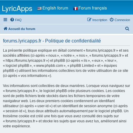
LyricApps
English forum
Forum français
FAQ
Inscription
Connexion
R
Accueil du forum
e
forums.lyricapps.fr - Politique de confidentialité
c
h
La présente politique explique en détail comment « forums.lyricapps.fr » et ses
sociétés affiliées (ci-après « nous », « notre », « nos », « forums.lyricapps.fr » et
e
« https://forums.lyricapps.fr ») et phpBB (ci-après « ils », « eux », « leur »,
r
« logiciel phpBB », « www.phpbb.com », « phpBB Limited » et « équipes
phpBB ») utilisent les informations collectées lors de votre utilisation de ce site
c
(ci-après « vos informations »).
h
Vos informations sont collectées de deux manières. Lorsque vous naviguez sur
e
« forums.lyricapps.fr », le logiciel phpBB crée plusieurs cookies. Les cookies
r
sont de petits fichiers texte stockés dans les fichiers temporaires de votre
navigateur web. Les deux premiers cookies contiennent un identifiant
utilisateur (ci-après « user-id ») et un identifiant de session anonyme (ci-après
« session-id »), tous deux attribués automatiquement par le logiciel phpBB. Un
troisième cookie est créé une fois que vous avez consulté des sujets sur
« forums.lyricapps.fr » et stocke les sujets que vous avez lus, améliorant ainsi
votre expérience.