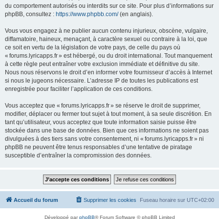
du comportement autorisés ou interdits sur ce site. Pour plus d’informations sur
phpBB, consultez :
https://www.phpbb.com/
(en anglais).
Vous vous engagez à ne publier aucun contenu injurieux, obscène, vulgaire,
diffamatoire, haineux, menaçant, à caractère sexuel ou contraire à la loi, que
ce soit en vertu de la législation de votre pays, de celle du pays où
« forums.lyricapps.fr » est hébergé, ou du droit international. Tout manquement
à cette règle peut entraîner votre exclusion immédiate et définitive du site.
Nous nous réservons le droit d’en informer votre fournisseur d’accès à Internet
si nous le jugeons nécessaire. L’adresse IP de toutes les publications est
enregistrée pour faciliter l’application de ces conditions.
Vous acceptez que « forums.lyricapps.fr » se réserve le droit de supprimer,
modifier, déplacer ou fermer tout sujet à tout moment, à sa seule discrétion. En
tant qu’utilisateur, vous acceptez que toute information saisie puisse être
stockée dans une base de données. Bien que ces informations ne soient pas
divulguées à des tiers sans votre consentement, ni « forums.lyricapps.fr » ni
phpBB ne peuvent être tenus responsables d’une tentative de piratage
susceptible d’entraîner la compromission des données.
Accueil du forum
Supprimer les cookies
Fuseau horaire sur
UTC+02:00
Développé par
phpBB
® Forum Software © phpBB Limited