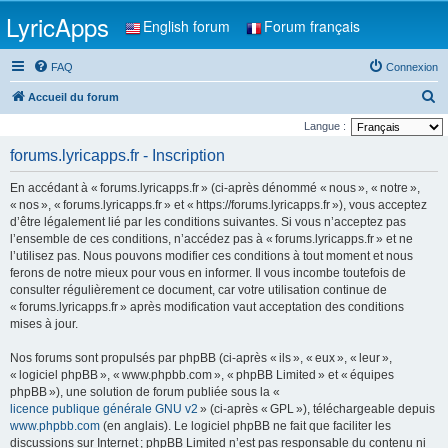
LyricApps
English forum
Forum français
FAQ
Connexion
R
Accueil du forum
e
Langue :
c
forums.lyricapps.fr - Inscription
h
En accédant à « forums.lyricapps.fr » (ci-après dénommé « nous », « notre »,
e
« nos », « forums.lyricapps.fr » et « https://forums.lyricapps.fr »), vous acceptez
r
d’être légalement lié par les conditions suivantes. Si vous n’acceptez pas
l’ensemble de ces conditions, n’accédez pas à « forums.lyricapps.fr » et ne
c
l’utilisez pas. Nous pouvons modifier ces conditions à tout moment et nous
h
ferons de notre mieux pour vous en informer. Il vous incombe toutefois de
e
consulter régulièrement ce document, car votre utilisation continue de
« forums.lyricapps.fr » après modification vaut acceptation des conditions
r
mises à jour.
Nos forums sont propulsés par phpBB (ci-après « ils », « eux », « leur »,
« logiciel phpBB », « www.phpbb.com », « phpBB Limited » et « équipes
phpBB »), une solution de forum publiée sous la «
licence publique générale GNU v2
» (ci-après « GPL »), téléchargeable depuis
www.phpbb.com
(en anglais). Le logiciel phpBB ne fait que faciliter les
discussions sur Internet ; phpBB Limited n’est pas responsable du contenu ni