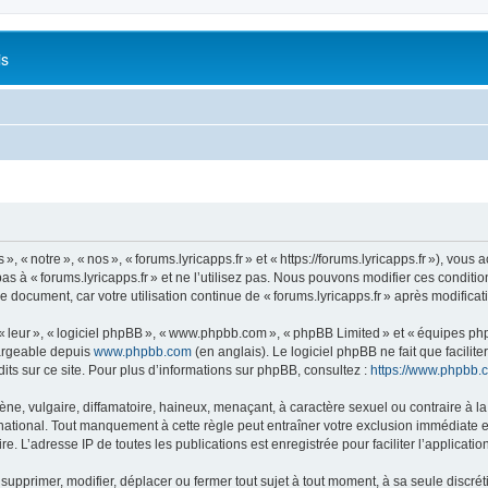
is
 « notre », « nos », « forums.lyricapps.fr » et « https://forums.lyricapps.fr »), vous 
s à « forums.lyricapps.fr » et ne l’utilisez pas. Nous pouvons modifier ces condit
e document, car votre utilisation continue de « forums.lyricapps.fr » après modificat
 « leur », « logiciel phpBB », « www.phpbb.com », « phpBB Limited » et « équipes ph
hargeable depuis
www.phpbb.com
(en anglais). Le logiciel phpBB ne fait que facilite
ts sur ce site. Pour plus d’informations sur phpBB, consultez :
https://www.phpbb.
 vulgaire, diffamatoire, haineux, menaçant, à caractère sexuel ou contraire à la loi
rnational. Tout manquement à cette règle peut entraîner votre exclusion immédiate et
e. L’adresse IP de toutes les publications est enregistrée pour faciliter l’applicatio
 supprimer, modifier, déplacer ou fermer tout sujet à tout moment, à sa seule discrét