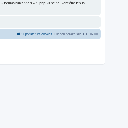
« forums.lyricapps.fr » ni phpBB ne peuvent être tenus
Supprimer les cookies
Fuseau horaire sur
UTC+02:00