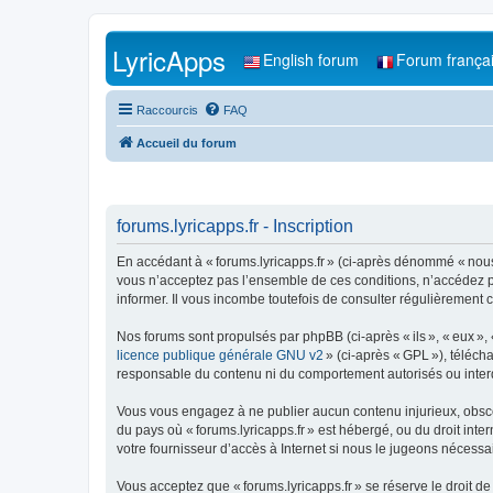
LyricApps
English forum
Forum frança
Raccourcis
FAQ
Accueil du forum
forums.lyricapps.fr - Inscription
En accédant à « forums.lyricapps.fr » (ci-après dénommé « nous »,
vous n’acceptez pas l’ensemble de ces conditions, n’accédez pa
informer. Il vous incombe toutefois de consulter régulièrement c
Nos forums sont propulsés par phpBB (ci-après « ils », « eux »,
licence publique générale GNU v2
» (ci-après « GPL »), téléc
responsable du contenu ni du comportement autorisés ou interdi
Vous vous engagez à ne publier aucun contenu injurieux, obscène,
du pays où « forums.lyricapps.fr » est hébergé, ou du droit inte
votre fournisseur d’accès à Internet si nous le jugeons nécessair
Vous acceptez que « forums.lyricapps.fr » se réserve le droit de