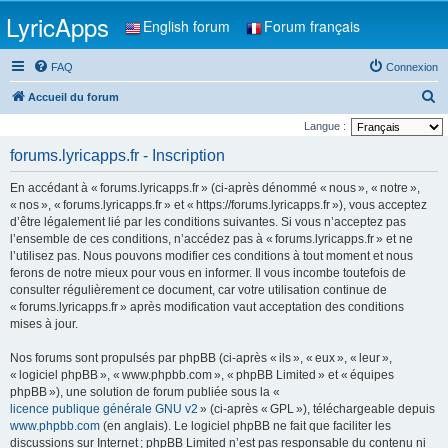
LyricApps
English forum
Forum français
FAQ
Connexion
R
Accueil du forum
e
Langue :
c
forums.lyricapps.fr - Inscription
h
En accédant à « forums.lyricapps.fr » (ci-après dénommé « nous », « notre »,
e
« nos », « forums.lyricapps.fr » et « https://forums.lyricapps.fr »), vous acceptez
r
d’être légalement lié par les conditions suivantes. Si vous n’acceptez pas
l’ensemble de ces conditions, n’accédez pas à « forums.lyricapps.fr » et ne
c
l’utilisez pas. Nous pouvons modifier ces conditions à tout moment et nous
h
ferons de notre mieux pour vous en informer. Il vous incombe toutefois de
e
consulter régulièrement ce document, car votre utilisation continue de
« forums.lyricapps.fr » après modification vaut acceptation des conditions
r
mises à jour.
Nos forums sont propulsés par phpBB (ci-après « ils », « eux », « leur »,
« logiciel phpBB », « www.phpbb.com », « phpBB Limited » et « équipes
phpBB »), une solution de forum publiée sous la «
licence publique générale GNU v2
» (ci-après « GPL »), téléchargeable depuis
www.phpbb.com
(en anglais). Le logiciel phpBB ne fait que faciliter les
discussions sur Internet ; phpBB Limited n’est pas responsable du contenu ni