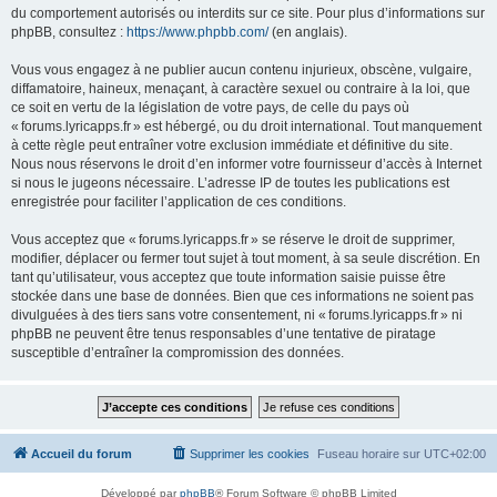
du comportement autorisés ou interdits sur ce site. Pour plus d’informations sur
phpBB, consultez :
https://www.phpbb.com/
(en anglais).
Vous vous engagez à ne publier aucun contenu injurieux, obscène, vulgaire,
diffamatoire, haineux, menaçant, à caractère sexuel ou contraire à la loi, que
ce soit en vertu de la législation de votre pays, de celle du pays où
« forums.lyricapps.fr » est hébergé, ou du droit international. Tout manquement
à cette règle peut entraîner votre exclusion immédiate et définitive du site.
Nous nous réservons le droit d’en informer votre fournisseur d’accès à Internet
si nous le jugeons nécessaire. L’adresse IP de toutes les publications est
enregistrée pour faciliter l’application de ces conditions.
Vous acceptez que « forums.lyricapps.fr » se réserve le droit de supprimer,
modifier, déplacer ou fermer tout sujet à tout moment, à sa seule discrétion. En
tant qu’utilisateur, vous acceptez que toute information saisie puisse être
stockée dans une base de données. Bien que ces informations ne soient pas
divulguées à des tiers sans votre consentement, ni « forums.lyricapps.fr » ni
phpBB ne peuvent être tenus responsables d’une tentative de piratage
susceptible d’entraîner la compromission des données.
Accueil du forum
Supprimer les cookies
Fuseau horaire sur
UTC+02:00
Développé par
phpBB
® Forum Software © phpBB Limited