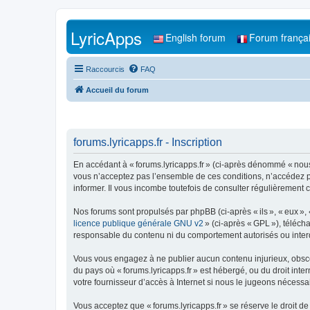
LyricApps
English forum
Forum frança
Raccourcis
FAQ
Accueil du forum
forums.lyricapps.fr - Inscription
En accédant à « forums.lyricapps.fr » (ci-après dénommé « nous »,
vous n’acceptez pas l’ensemble de ces conditions, n’accédez pa
informer. Il vous incombe toutefois de consulter régulièrement c
Nos forums sont propulsés par phpBB (ci-après « ils », « eux »,
licence publique générale GNU v2
» (ci-après « GPL »), téléc
responsable du contenu ni du comportement autorisés ou interdi
Vous vous engagez à ne publier aucun contenu injurieux, obscène,
du pays où « forums.lyricapps.fr » est hébergé, ou du droit inte
votre fournisseur d’accès à Internet si nous le jugeons nécessair
Vous acceptez que « forums.lyricapps.fr » se réserve le droit de