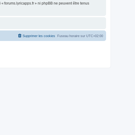
« forums.lyricapps.fr » ni phpBB ne peuvent être tenus
Supprimer les cookies
Fuseau horaire sur
UTC+02:00