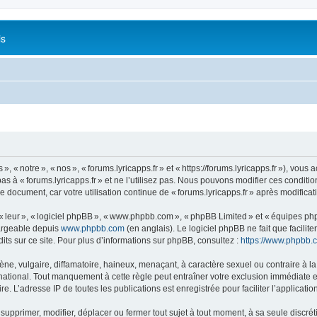
is
 « notre », « nos », « forums.lyricapps.fr » et « https://forums.lyricapps.fr »), vous 
s à « forums.lyricapps.fr » et ne l’utilisez pas. Nous pouvons modifier ces condit
e document, car votre utilisation continue de « forums.lyricapps.fr » après modificat
 « leur », « logiciel phpBB », « www.phpbb.com », « phpBB Limited » et « équipes ph
hargeable depuis
www.phpbb.com
(en anglais). Le logiciel phpBB ne fait que facilite
ts sur ce site. Pour plus d’informations sur phpBB, consultez :
https://www.phpbb.
 vulgaire, diffamatoire, haineux, menaçant, à caractère sexuel ou contraire à la loi
rnational. Tout manquement à cette règle peut entraîner votre exclusion immédiate et
e. L’adresse IP de toutes les publications est enregistrée pour faciliter l’applicatio
 supprimer, modifier, déplacer ou fermer tout sujet à tout moment, à sa seule discrét