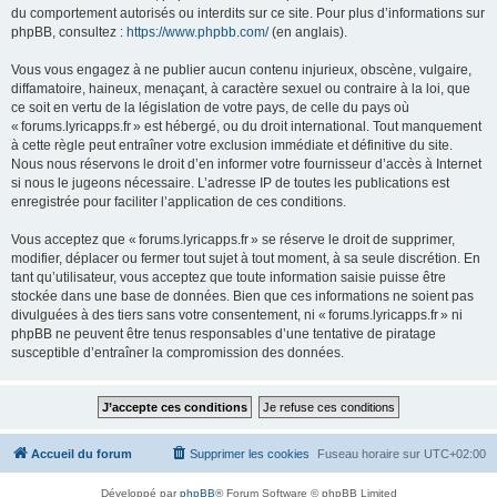
du comportement autorisés ou interdits sur ce site. Pour plus d’informations sur
phpBB, consultez :
https://www.phpbb.com/
(en anglais).
Vous vous engagez à ne publier aucun contenu injurieux, obscène, vulgaire,
diffamatoire, haineux, menaçant, à caractère sexuel ou contraire à la loi, que
ce soit en vertu de la législation de votre pays, de celle du pays où
« forums.lyricapps.fr » est hébergé, ou du droit international. Tout manquement
à cette règle peut entraîner votre exclusion immédiate et définitive du site.
Nous nous réservons le droit d’en informer votre fournisseur d’accès à Internet
si nous le jugeons nécessaire. L’adresse IP de toutes les publications est
enregistrée pour faciliter l’application de ces conditions.
Vous acceptez que « forums.lyricapps.fr » se réserve le droit de supprimer,
modifier, déplacer ou fermer tout sujet à tout moment, à sa seule discrétion. En
tant qu’utilisateur, vous acceptez que toute information saisie puisse être
stockée dans une base de données. Bien que ces informations ne soient pas
divulguées à des tiers sans votre consentement, ni « forums.lyricapps.fr » ni
phpBB ne peuvent être tenus responsables d’une tentative de piratage
susceptible d’entraîner la compromission des données.
Accueil du forum
Supprimer les cookies
Fuseau horaire sur
UTC+02:00
Développé par
phpBB
® Forum Software © phpBB Limited