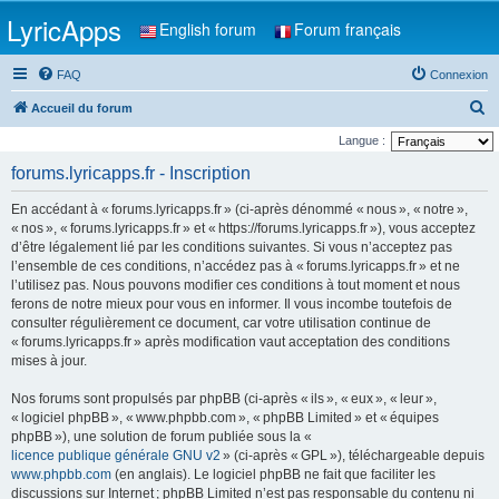
LyricApps
English forum
Forum français
FAQ
Connexion
R
Accueil du forum
e
Langue :
c
forums.lyricapps.fr - Inscription
h
En accédant à « forums.lyricapps.fr » (ci-après dénommé « nous », « notre »,
e
« nos », « forums.lyricapps.fr » et « https://forums.lyricapps.fr »), vous acceptez
r
d’être légalement lié par les conditions suivantes. Si vous n’acceptez pas
l’ensemble de ces conditions, n’accédez pas à « forums.lyricapps.fr » et ne
c
l’utilisez pas. Nous pouvons modifier ces conditions à tout moment et nous
h
ferons de notre mieux pour vous en informer. Il vous incombe toutefois de
e
consulter régulièrement ce document, car votre utilisation continue de
« forums.lyricapps.fr » après modification vaut acceptation des conditions
r
mises à jour.
Nos forums sont propulsés par phpBB (ci-après « ils », « eux », « leur »,
« logiciel phpBB », « www.phpbb.com », « phpBB Limited » et « équipes
phpBB »), une solution de forum publiée sous la «
licence publique générale GNU v2
» (ci-après « GPL »), téléchargeable depuis
www.phpbb.com
(en anglais). Le logiciel phpBB ne fait que faciliter les
discussions sur Internet ; phpBB Limited n’est pas responsable du contenu ni