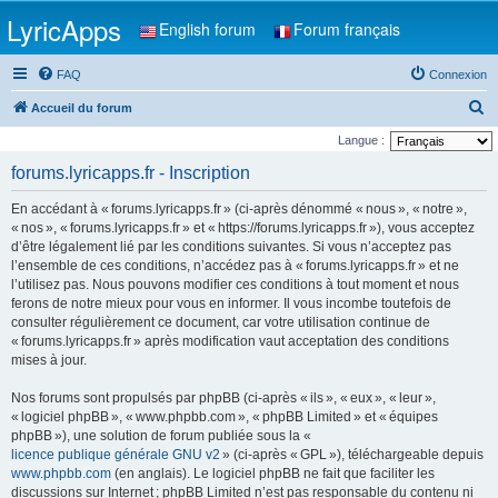
LyricApps
English forum
Forum français
FAQ
Connexion
R
Accueil du forum
e
Langue :
c
forums.lyricapps.fr - Inscription
h
En accédant à « forums.lyricapps.fr » (ci-après dénommé « nous », « notre »,
e
« nos », « forums.lyricapps.fr » et « https://forums.lyricapps.fr »), vous acceptez
r
d’être légalement lié par les conditions suivantes. Si vous n’acceptez pas
l’ensemble de ces conditions, n’accédez pas à « forums.lyricapps.fr » et ne
c
l’utilisez pas. Nous pouvons modifier ces conditions à tout moment et nous
h
ferons de notre mieux pour vous en informer. Il vous incombe toutefois de
e
consulter régulièrement ce document, car votre utilisation continue de
« forums.lyricapps.fr » après modification vaut acceptation des conditions
r
mises à jour.
Nos forums sont propulsés par phpBB (ci-après « ils », « eux », « leur »,
« logiciel phpBB », « www.phpbb.com », « phpBB Limited » et « équipes
phpBB »), une solution de forum publiée sous la «
licence publique générale GNU v2
» (ci-après « GPL »), téléchargeable depuis
www.phpbb.com
(en anglais). Le logiciel phpBB ne fait que faciliter les
discussions sur Internet ; phpBB Limited n’est pas responsable du contenu ni