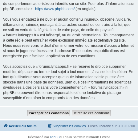
du comportement autorisés ou interdits sur ce site. Pour plus d’informations sur
phpBB, consultez :
https://www.phpbb.com/
(en anglais).
Vous vous engagez à ne publier aucun contenu injurieux, obscène, vulgaire,
diffamatoire, haineux, menaçant, à caractère sexuel ou contraire à la loi, que
ce soit en vertu de la législation de votre pays, de celle du pays où
« forums.lyricapps.fr » est hébergé, ou du droit international. Tout manquement
à cette règle peut entraîner votre exclusion immédiate et définitive du site.
Nous nous réservons le droit d’en informer votre fournisseur d’accès à Internet
si nous le jugeons nécessaire. L’adresse IP de toutes les publications est
enregistrée pour faciliter l’application de ces conditions.
Vous acceptez que « forums.lyricapps.fr » se réserve le droit de supprimer,
modifier, déplacer ou fermer tout sujet à tout moment, à sa seule discrétion. En
tant qu’utilisateur, vous acceptez que toute information saisie puisse être
stockée dans une base de données. Bien que ces informations ne soient pas
divulguées à des tiers sans votre consentement, ni « forums.lyricapps.fr » ni
phpBB ne peuvent être tenus responsables d’une tentative de piratage
susceptible d’entraîner la compromission des données.
Accueil du forum
Supprimer les cookies
Fuseau horaire sur
UTC+02:00
Développé par
phpBB
® Forum Software © phpBB Limited