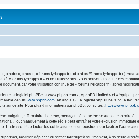
is
 « notre », « nos », « forums.lyricapps.fr » et « https://forums.lyricapps.fr »), vous 
s à « forums.lyricapps.fr » et ne l’utilisez pas. Nous pouvons modifier ces condit
e document, car votre utilisation continue de « forums.lyricapps.fr » après modificat
 « leur », « logiciel phpBB », « www.phpbb.com », « phpBB Limited » et « équipes ph
hargeable depuis
www.phpbb.com
(en anglais). Le logiciel phpBB ne fait que facilite
ts sur ce site. Pour plus d’informations sur phpBB, consultez :
https://www.phpbb.
 vulgaire, diffamatoire, haineux, menaçant, à caractère sexuel ou contraire à la loi
rnational. Tout manquement à cette règle peut entraîner votre exclusion immédiate et
e. L’adresse IP de toutes les publications est enregistrée pour faciliter l’applicatio
 supprimer, modifier, déplacer ou fermer tout sujet à tout moment, à sa seule discrét