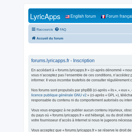
LyricApps
English forum
Forum frança
Raccourcis
FAQ
Accueil du forum
forums.lyricapps.fr - Inscription
En accédant à « forums.lyricapps.fr » (ci-après dénommé « nous »,
vous n’acceptez pas l’ensemble de ces conditions, n’accédez pa
informer. Il vous incombe toutefois de consulter régulièrement c
Nos forums sont propulsés par phpBB (ci-après « ils », « eux »,
licence publique générale GNU v2
» (ci-après « GPL »), téléc
responsable du contenu ni du comportement autorisés ou interdi
Vous vous engagez à ne publier aucun contenu injurieux, obscène,
du pays où « forums.lyricapps.fr » est hébergé, ou du droit inte
votre fournisseur d’accès à Internet si nous le jugeons nécessair
Vous acceptez que « forums.lyricapps.fr » se réserve le droit de