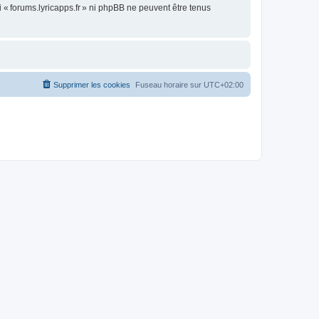
« forums.lyricapps.fr » ni phpBB ne peuvent être tenus
Supprimer les cookies
Fuseau horaire sur
UTC+02:00