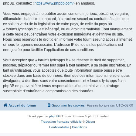
phpBB, consultez :
https://www.phpbb.com/
(en anglais).
Vous vous engagez à ne publier aucun contenu injurieux, obscène, vulgaire,
diffamatoire, haineux, menaçant, à caractère sexuel ou contraire à la loi, que
ce soit en vertu de la législation de votre pays, de celle du pays où
« forums.lyricapps.fr » est hébergé, ou du droit international. Tout manquement
à cette règle peut entraîner votre exclusion immédiate et définitive du site.
Nous nous réservons le droit d’en informer votre fournisseur d’accès à Internet
si nous le jugeons nécessaire. L’adresse IP de toutes les publications est
enregistrée pour faciliter l’application de ces conditions.
Vous acceptez que « forums.lyricapps.fr » se réserve le droit de supprimer,
modifier, déplacer ou fermer tout sujet à tout moment, à sa seule discrétion. En
tant qu’utilisateur, vous acceptez que toute information saisie puisse être
stockée dans une base de données. Bien que ces informations ne soient pas
divulguées à des tiers sans votre consentement, ni « forums.lyricapps.fr » ni
phpBB ne peuvent être tenus responsables d’une tentative de piratage
susceptible d’entraîner la compromission des données.
Accueil du forum
Supprimer les cookies
Fuseau horaire sur
UTC+02:00
Développé par
phpBB
® Forum Software © phpBB Limited
Traduction française officielle
©
Qiaeru
Confidentialité
|
Conditions