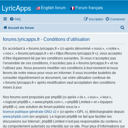
LyricApps
English forum
Forum français
FAQ
Inscription
Connexion
R
Accueil du forum
e
forums.lyricapps.fr - Conditions d’utilisation
c
h
En accédant à « forums.lyricapps.fr » (ci-après dénommé « nous », « notre »,
« nos », « forums.lyricapps.fr » et « https://forums.lyricapps.fr »), vous acceptez
e
d’être légalement lié par les conditions suivantes. Si vous n’acceptez pas
r
l’ensemble de ces conditions, n’accédez pas à « forums.lyricapps.fr » et ne
l’utilisez pas. Nous pouvons modifier ces conditions à tout moment et nous
c
ferons de notre mieux pour vous en informer. Il vous incombe toutefois de
h
consulter régulièrement ce document, car votre utilisation continue de
« forums.lyricapps.fr » après modification vaut acceptation des conditions
e
mises à jour.
r
Nos forums sont propulsés par phpBB (ci-après « ils », « eux », « leur »,
« logiciel phpBB », « www.phpbb.com », « phpBB Limited » et « équipes
phpBB »), une solution de forum publiée sous la «
licence publique générale GNU v2
» (ci-après « GPL »), téléchargeable depuis
www.phpbb.com
(en anglais). Le logiciel phpBB ne fait que faciliter les
discussions sur Internet ; phpBB Limited n’est pas responsable du contenu ni
du comportement autorisés ou interdits sur ce site. Pour plus d’informations sur