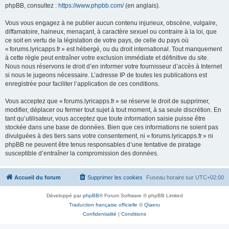
phpBB, consultez :
https://www.phpbb.com/
(en anglais).
Vous vous engagez à ne publier aucun contenu injurieux, obscène, vulgaire,
diffamatoire, haineux, menaçant, à caractère sexuel ou contraire à la loi, que
ce soit en vertu de la législation de votre pays, de celle du pays où
« forums.lyricapps.fr » est hébergé, ou du droit international. Tout manquement
à cette règle peut entraîner votre exclusion immédiate et définitive du site.
Nous nous réservons le droit d’en informer votre fournisseur d’accès à Internet
si nous le jugeons nécessaire. L’adresse IP de toutes les publications est
enregistrée pour faciliter l’application de ces conditions.
Vous acceptez que « forums.lyricapps.fr » se réserve le droit de supprimer,
modifier, déplacer ou fermer tout sujet à tout moment, à sa seule discrétion. En
tant qu’utilisateur, vous acceptez que toute information saisie puisse être
stockée dans une base de données. Bien que ces informations ne soient pas
divulguées à des tiers sans votre consentement, ni « forums.lyricapps.fr » ni
phpBB ne peuvent être tenus responsables d’une tentative de piratage
susceptible d’entraîner la compromission des données.
Accueil du forum
Supprimer les cookies
Fuseau horaire sur
UTC+02:00
Développé par
phpBB
® Forum Software © phpBB Limited
Traduction française officielle
©
Qiaeru
Confidentialité
|
Conditions