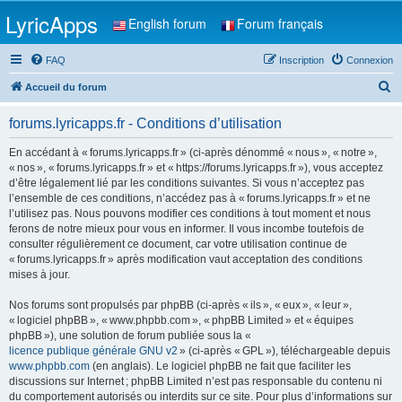
LyricApps
English forum
Forum français
FAQ
Inscription
Connexion
R
Accueil du forum
e
forums.lyricapps.fr - Conditions d’utilisation
c
h
En accédant à « forums.lyricapps.fr » (ci-après dénommé « nous », « notre »,
« nos », « forums.lyricapps.fr » et « https://forums.lyricapps.fr »), vous acceptez
e
d’être légalement lié par les conditions suivantes. Si vous n’acceptez pas
r
l’ensemble de ces conditions, n’accédez pas à « forums.lyricapps.fr » et ne
l’utilisez pas. Nous pouvons modifier ces conditions à tout moment et nous
c
ferons de notre mieux pour vous en informer. Il vous incombe toutefois de
h
consulter régulièrement ce document, car votre utilisation continue de
« forums.lyricapps.fr » après modification vaut acceptation des conditions
e
mises à jour.
r
Nos forums sont propulsés par phpBB (ci-après « ils », « eux », « leur »,
« logiciel phpBB », « www.phpbb.com », « phpBB Limited » et « équipes
phpBB »), une solution de forum publiée sous la «
licence publique générale GNU v2
» (ci-après « GPL »), téléchargeable depuis
www.phpbb.com
(en anglais). Le logiciel phpBB ne fait que faciliter les
discussions sur Internet ; phpBB Limited n’est pas responsable du contenu ni
du comportement autorisés ou interdits sur ce site. Pour plus d’informations sur