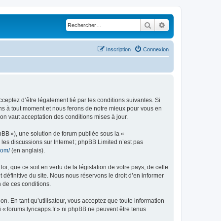
Rechercher
Recherche avancé
Inscription
Connexion
acceptez d’être légalement lié par les conditions suivantes. Si
ions à tout moment et nous ferons de notre mieux pour vous en
ion vaut acceptation des conditions mises à jour.
pBB »), une solution de forum publiée sous la «
r les discussions sur Internet ; phpBB Limited n’est pas
com/
(en anglais).
, que ce soit en vertu de la législation de votre pays, de celle
 définitive du site. Nous nous réservons le droit d’en informer
n de ces conditions.
ion. En tant qu’utilisateur, vous acceptez que toute information
« forums.lyricapps.fr » ni phpBB ne peuvent être tenus