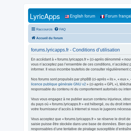
LyricApps
English forum
Forum frança
Raccourcis
FAQ
Accueil du forum
forums.lyricapps.fr - Conditions d’utilisation
En accédant à « forums.lyricapps.fr » (ci-après dénommé « nous »,
vous n’acceptez pas l’ensemble de ces conditions, n’accédez pa
informer. Il vous incombe toutefois de consulter régulièrement c
Nos forums sont propulsés par phpBB (ci-après « ils », « eux »,
licence publique générale GNU v2
» (ci-après « GPL »), téléc
responsable du contenu ni du comportement autorisés ou interdi
Vous vous engagez à ne publier aucun contenu injurieux, obscène,
du pays où « forums.lyricapps.fr » est hébergé, ou du droit inte
votre fournisseur d’accès à Internet si nous le jugeons nécessair
Vous acceptez que « forums.lyricapps.fr » se réserve le droit de
saisie puisse être stockée dans une base de données. Bien que 
responsables d’une tentative de piratage susceptible d’entraî