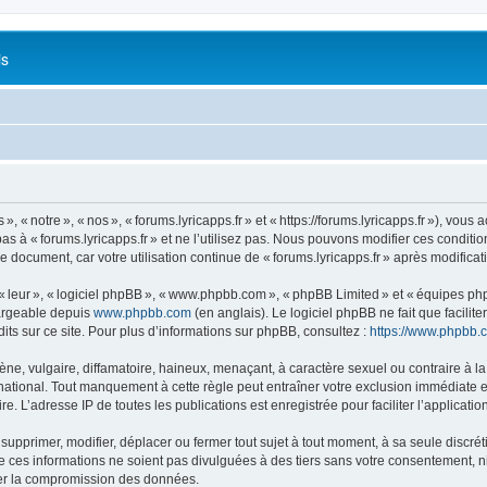
is
 « notre », « nos », « forums.lyricapps.fr » et « https://forums.lyricapps.fr »), vous 
s à « forums.lyricapps.fr » et ne l’utilisez pas. Nous pouvons modifier ces condit
e document, car votre utilisation continue de « forums.lyricapps.fr » après modificat
 « leur », « logiciel phpBB », « www.phpbb.com », « phpBB Limited » et « équipes ph
hargeable depuis
www.phpbb.com
(en anglais). Le logiciel phpBB ne fait que facilite
ts sur ce site. Pour plus d’informations sur phpBB, consultez :
https://www.phpbb.
 vulgaire, diffamatoire, haineux, menaçant, à caractère sexuel ou contraire à la loi
rnational. Tout manquement à cette règle peut entraîner votre exclusion immédiate et
e. L’adresse IP de toutes les publications est enregistrée pour faciliter l’applicatio
 supprimer, modifier, déplacer ou fermer tout sujet à tout moment, à sa seule discrét
ces informations ne soient pas divulguées à des tiers sans votre consentement, ni 
ner la compromission des données.