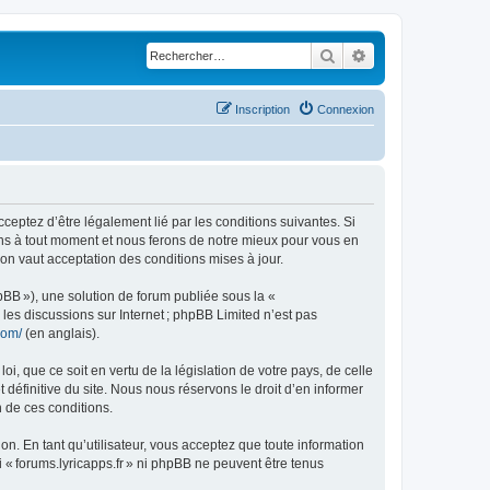
Rechercher
Recherche avancé
Inscription
Connexion
acceptez d’être légalement lié par les conditions suivantes. Si
ions à tout moment et nous ferons de notre mieux pour vous en
ion vaut acceptation des conditions mises à jour.
pBB »), une solution de forum publiée sous la «
r les discussions sur Internet ; phpBB Limited n’est pas
com/
(en anglais).
, que ce soit en vertu de la législation de votre pays, de celle
 définitive du site. Nous nous réservons le droit d’en informer
n de ces conditions.
ion. En tant qu’utilisateur, vous acceptez que toute information
« forums.lyricapps.fr » ni phpBB ne peuvent être tenus