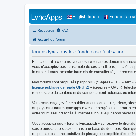
LyricApps
English forum
Forum frança
Raccourcis
FAQ
Accueil du forum
forums.lyricapps.fr - Conditions d’utilisation
En accédant à « forums.lyricapps.fr » (ci-après dénommé « nous »,
vous n’acceptez pas l’ensemble de ces conditions, n’accédez pa
informer. Il vous incombe toutefois de consulter régulièrement c
Nos forums sont propulsés par phpBB (ci-après « ils », « eux »,
licence publique générale GNU v2
» (ci-après « GPL »), téléc
responsable du contenu ni du comportement autorisés ou interdi
Vous vous engagez à ne publier aucun contenu injurieux, obscène,
du pays où « forums.lyricapps.fr » est hébergé, ou du droit inte
votre fournisseur d’accès à Internet si nous le jugeons nécessair
Vous acceptez que « forums.lyricapps.fr » se réserve le droit de
saisie puisse être stockée dans une base de données. Bien que 
responsables d’une tentative de piratage susceptible d’entraî