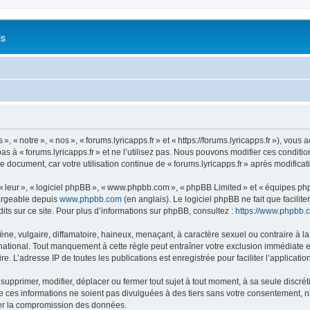
is
 « notre », « nos », « forums.lyricapps.fr » et « https://forums.lyricapps.fr »), vous 
s à « forums.lyricapps.fr » et ne l’utilisez pas. Nous pouvons modifier ces condit
e document, car votre utilisation continue de « forums.lyricapps.fr » après modificat
 « leur », « logiciel phpBB », « www.phpbb.com », « phpBB Limited » et « équipes ph
hargeable depuis
www.phpbb.com
(en anglais). Le logiciel phpBB ne fait que facilite
ts sur ce site. Pour plus d’informations sur phpBB, consultez :
https://www.phpbb.
 vulgaire, diffamatoire, haineux, menaçant, à caractère sexuel ou contraire à la loi
rnational. Tout manquement à cette règle peut entraîner votre exclusion immédiate et
e. L’adresse IP de toutes les publications est enregistrée pour faciliter l’applicatio
 supprimer, modifier, déplacer ou fermer tout sujet à tout moment, à sa seule discrét
ces informations ne soient pas divulguées à des tiers sans votre consentement, ni 
ner la compromission des données.