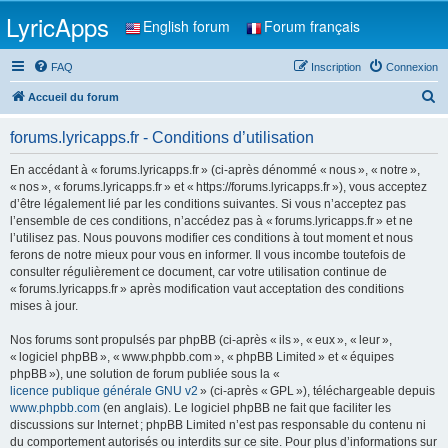
LyricApps
English forum
Forum français
FAQ
Inscription
Connexion
R
Accueil du forum
e
forums.lyricapps.fr - Conditions d’utilisation
c
h
En accédant à « forums.lyricapps.fr » (ci-après dénommé « nous », « notre »,
« nos », « forums.lyricapps.fr » et « https://forums.lyricapps.fr »), vous acceptez
e
d’être légalement lié par les conditions suivantes. Si vous n’acceptez pas
r
l’ensemble de ces conditions, n’accédez pas à « forums.lyricapps.fr » et ne
l’utilisez pas. Nous pouvons modifier ces conditions à tout moment et nous
c
ferons de notre mieux pour vous en informer. Il vous incombe toutefois de
h
consulter régulièrement ce document, car votre utilisation continue de
« forums.lyricapps.fr » après modification vaut acceptation des conditions
e
mises à jour.
r
Nos forums sont propulsés par phpBB (ci-après « ils », « eux », « leur »,
« logiciel phpBB », « www.phpbb.com », « phpBB Limited » et « équipes
phpBB »), une solution de forum publiée sous la «
licence publique générale GNU v2
» (ci-après « GPL »), téléchargeable depuis
www.phpbb.com
(en anglais). Le logiciel phpBB ne fait que faciliter les
discussions sur Internet ; phpBB Limited n’est pas responsable du contenu ni
du comportement autorisés ou interdits sur ce site. Pour plus d’informations sur