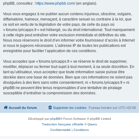
phpBB, consultez :
https://www.phpbb.com/
(en anglais).
Vous vous engagez à ne publier aucun contenu injurieux, obscène, vulgaire,
diffamatoire, haineux, menaçant, à caractère sexuel ou contraire à la loi, que
ce soit en vertu de la législation de votre pays, de celle du pays où
« forums.lyricapps.fr » est hébergé, ou du droit international. Tout manquement
à cette règle peut entraîner votre exclusion immédiate et définitive du site.
Nous nous réservons le droit d’en informer votre fournisseur d’accès à Internet
si nous le jugeons nécessaire. L’adresse IP de toutes les publications est
enregistrée pour faciliter l’application de ces conditions.
Vous acceptez que « forums.lyricapps.fr » se réserve le droit de supprimer,
modifier, déplacer ou fermer tout sujet à tout moment, à sa seule discrétion. En
tant qu’utilisateur, vous acceptez que toute information saisie puisse être
stockée dans une base de données. Bien que ces informations ne soient pas
divulguées à des tiers sans votre consentement, ni « forums.lyricapps.fr » ni
phpBB ne peuvent être tenus responsables d’une tentative de piratage
susceptible d’entraîner la compromission des données.
Accueil du forum
Supprimer les cookies
Fuseau horaire sur
UTC+02:00
Développé par
phpBB
® Forum Software © phpBB Limited
Traduction française officielle
©
Qiaeru
Confidentialité
|
Conditions