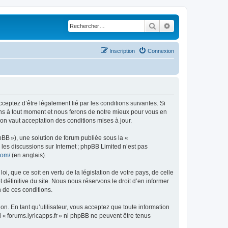
Rechercher
Recherche avancé
Inscription
Connexion
acceptez d’être légalement lié par les conditions suivantes. Si
ions à tout moment et nous ferons de notre mieux pour vous en
ion vaut acceptation des conditions mises à jour.
pBB »), une solution de forum publiée sous la «
r les discussions sur Internet ; phpBB Limited n’est pas
com/
(en anglais).
, que ce soit en vertu de la législation de votre pays, de celle
 définitive du site. Nous nous réservons le droit d’en informer
n de ces conditions.
ion. En tant qu’utilisateur, vous acceptez que toute information
« forums.lyricapps.fr » ni phpBB ne peuvent être tenus