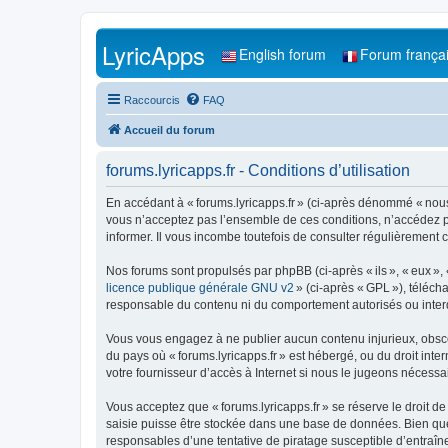
LyricApps
English forum
Forum frança
Raccourcis
FAQ
Accueil du forum
forums.lyricapps.fr - Conditions d’utilisation
En accédant à « forums.lyricapps.fr » (ci-après dénommé « nous »,
vous n’acceptez pas l’ensemble de ces conditions, n’accédez pa
informer. Il vous incombe toutefois de consulter régulièrement c
Nos forums sont propulsés par phpBB (ci-après « ils », « eux »,
licence publique générale GNU v2
» (ci-après « GPL »), téléc
responsable du contenu ni du comportement autorisés ou interdi
Vous vous engagez à ne publier aucun contenu injurieux, obscène,
du pays où « forums.lyricapps.fr » est hébergé, ou du droit inte
votre fournisseur d’accès à Internet si nous le jugeons nécessair
Vous acceptez que « forums.lyricapps.fr » se réserve le droit de
saisie puisse être stockée dans une base de données. Bien que 
responsables d’une tentative de piratage susceptible d’entraî