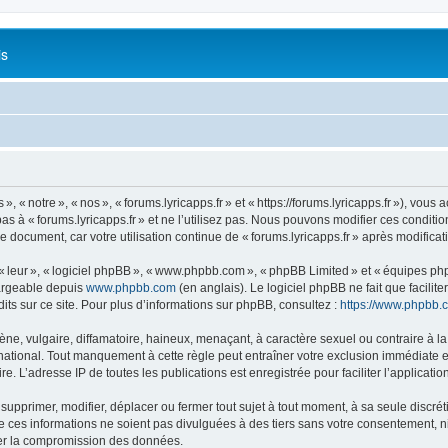
is
 « notre », « nos », « forums.lyricapps.fr » et « https://forums.lyricapps.fr »), vous 
s à « forums.lyricapps.fr » et ne l’utilisez pas. Nous pouvons modifier ces condit
e document, car votre utilisation continue de « forums.lyricapps.fr » après modificat
 « leur », « logiciel phpBB », « www.phpbb.com », « phpBB Limited » et « équipes ph
hargeable depuis
www.phpbb.com
(en anglais). Le logiciel phpBB ne fait que facilite
ts sur ce site. Pour plus d’informations sur phpBB, consultez :
https://www.phpbb.
 vulgaire, diffamatoire, haineux, menaçant, à caractère sexuel ou contraire à la loi
rnational. Tout manquement à cette règle peut entraîner votre exclusion immédiate et
e. L’adresse IP de toutes les publications est enregistrée pour faciliter l’applicatio
 supprimer, modifier, déplacer ou fermer tout sujet à tout moment, à sa seule discrét
ces informations ne soient pas divulguées à des tiers sans votre consentement, ni 
ner la compromission des données.