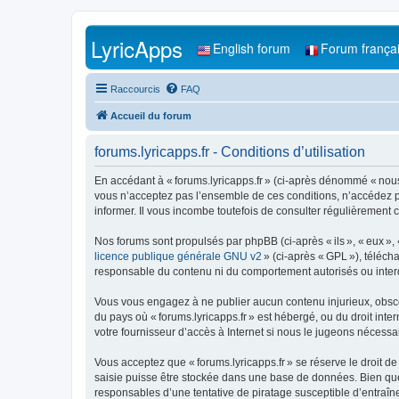
LyricApps
English forum
Forum frança
Raccourcis
FAQ
Accueil du forum
forums.lyricapps.fr - Conditions d’utilisation
En accédant à « forums.lyricapps.fr » (ci-après dénommé « nous »,
vous n’acceptez pas l’ensemble de ces conditions, n’accédez pa
informer. Il vous incombe toutefois de consulter régulièrement c
Nos forums sont propulsés par phpBB (ci-après « ils », « eux »,
licence publique générale GNU v2
» (ci-après « GPL »), téléc
responsable du contenu ni du comportement autorisés ou interdi
Vous vous engagez à ne publier aucun contenu injurieux, obscène,
du pays où « forums.lyricapps.fr » est hébergé, ou du droit inte
votre fournisseur d’accès à Internet si nous le jugeons nécessair
Vous acceptez que « forums.lyricapps.fr » se réserve le droit de
saisie puisse être stockée dans une base de données. Bien que 
responsables d’une tentative de piratage susceptible d’entraî