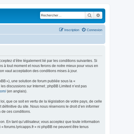
Rechercher
Recherche avancé
Inscription
Connexion
acceptez d’être légalement lié par les conditions suivantes. Si
ions à tout moment et nous ferons de notre mieux pour vous en
ion vaut acceptation des conditions mises à jour.
pBB »), une solution de forum publiée sous la «
r les discussions sur Internet ; phpBB Limited n’est pas
com/
(en anglais).
, que ce soit en vertu de la législation de votre pays, de celle
 définitive du site. Nous nous réservons le droit d’en informer
n de ces conditions.
ion. En tant qu’utilisateur, vous acceptez que toute information
« forums.lyricapps.fr » ni phpBB ne peuvent être tenus