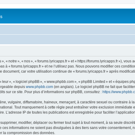
is
 « notre », « nos », « forums.lyricapps.fr » et « https://forums.lyricapps.fr »), vous 
s à « forums.lyricapps.fr » et ne l’utilisez pas. Nous pouvons modifier ces condit
e document, car votre utilisation continue de « forums.lyricapps.fr » après modificat
 « leur », « logiciel phpBB », « www.phpbb.com », « phpBB Limited » et « équipes ph
hargeable depuis
www.phpbb.com
(en anglais). Le logiciel phpBB ne fait que facilite
ts sur ce site. Pour plus d’informations sur phpBB, consultez :
https://www.phpbb.
 vulgaire, diffamatoire, haineux, menaçant, à caractère sexuel ou contraire à la loi
rnational. Tout manquement à cette règle peut entraîner votre exclusion immédiate et
e. L’adresse IP de toutes les publications est enregistrée pour faciliter l’applicatio
 supprimer, modifier, déplacer ou fermer tout sujet à tout moment, à sa seule discrét
ces informations ne soient pas divulguées à des tiers sans votre consentement, ni 
ner la compromission des données.