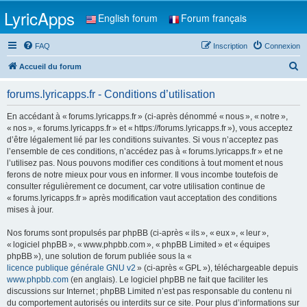
LyricApps
English forum
Forum français
FAQ
Inscription
Connexion
R
Accueil du forum
e
forums.lyricapps.fr - Conditions d’utilisation
c
h
En accédant à « forums.lyricapps.fr » (ci-après dénommé « nous », « notre »,
« nos », « forums.lyricapps.fr » et « https://forums.lyricapps.fr »), vous acceptez
e
d’être légalement lié par les conditions suivantes. Si vous n’acceptez pas
r
l’ensemble de ces conditions, n’accédez pas à « forums.lyricapps.fr » et ne
l’utilisez pas. Nous pouvons modifier ces conditions à tout moment et nous
c
ferons de notre mieux pour vous en informer. Il vous incombe toutefois de
h
consulter régulièrement ce document, car votre utilisation continue de
« forums.lyricapps.fr » après modification vaut acceptation des conditions
e
mises à jour.
r
Nos forums sont propulsés par phpBB (ci-après « ils », « eux », « leur »,
« logiciel phpBB », « www.phpbb.com », « phpBB Limited » et « équipes
phpBB »), une solution de forum publiée sous la «
licence publique générale GNU v2
» (ci-après « GPL »), téléchargeable depuis
www.phpbb.com
(en anglais). Le logiciel phpBB ne fait que faciliter les
discussions sur Internet ; phpBB Limited n’est pas responsable du contenu ni
du comportement autorisés ou interdits sur ce site. Pour plus d’informations sur