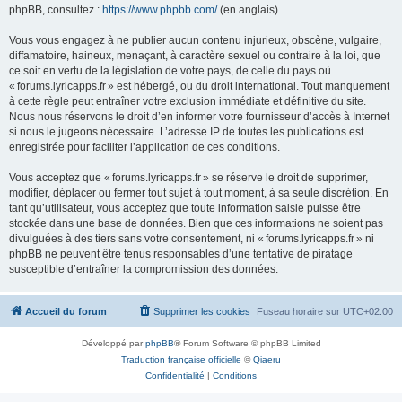
phpBB, consultez :
https://www.phpbb.com/
(en anglais).
Vous vous engagez à ne publier aucun contenu injurieux, obscène, vulgaire,
diffamatoire, haineux, menaçant, à caractère sexuel ou contraire à la loi, que
ce soit en vertu de la législation de votre pays, de celle du pays où
« forums.lyricapps.fr » est hébergé, ou du droit international. Tout manquement
à cette règle peut entraîner votre exclusion immédiate et définitive du site.
Nous nous réservons le droit d’en informer votre fournisseur d’accès à Internet
si nous le jugeons nécessaire. L’adresse IP de toutes les publications est
enregistrée pour faciliter l’application de ces conditions.
Vous acceptez que « forums.lyricapps.fr » se réserve le droit de supprimer,
modifier, déplacer ou fermer tout sujet à tout moment, à sa seule discrétion. En
tant qu’utilisateur, vous acceptez que toute information saisie puisse être
stockée dans une base de données. Bien que ces informations ne soient pas
divulguées à des tiers sans votre consentement, ni « forums.lyricapps.fr » ni
phpBB ne peuvent être tenus responsables d’une tentative de piratage
susceptible d’entraîner la compromission des données.
Accueil du forum
Supprimer les cookies
Fuseau horaire sur
UTC+02:00
Développé par
phpBB
® Forum Software © phpBB Limited
Traduction française officielle
©
Qiaeru
Confidentialité
|
Conditions