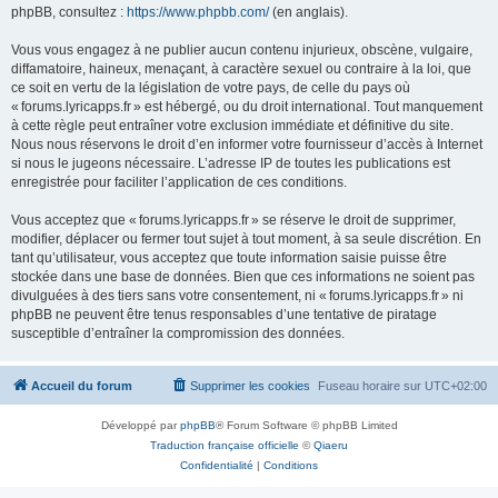
phpBB, consultez :
https://www.phpbb.com/
(en anglais).
Vous vous engagez à ne publier aucun contenu injurieux, obscène, vulgaire,
diffamatoire, haineux, menaçant, à caractère sexuel ou contraire à la loi, que
ce soit en vertu de la législation de votre pays, de celle du pays où
« forums.lyricapps.fr » est hébergé, ou du droit international. Tout manquement
à cette règle peut entraîner votre exclusion immédiate et définitive du site.
Nous nous réservons le droit d’en informer votre fournisseur d’accès à Internet
si nous le jugeons nécessaire. L’adresse IP de toutes les publications est
enregistrée pour faciliter l’application de ces conditions.
Vous acceptez que « forums.lyricapps.fr » se réserve le droit de supprimer,
modifier, déplacer ou fermer tout sujet à tout moment, à sa seule discrétion. En
tant qu’utilisateur, vous acceptez que toute information saisie puisse être
stockée dans une base de données. Bien que ces informations ne soient pas
divulguées à des tiers sans votre consentement, ni « forums.lyricapps.fr » ni
phpBB ne peuvent être tenus responsables d’une tentative de piratage
susceptible d’entraîner la compromission des données.
Accueil du forum
Supprimer les cookies
Fuseau horaire sur
UTC+02:00
Développé par
phpBB
® Forum Software © phpBB Limited
Traduction française officielle
©
Qiaeru
Confidentialité
|
Conditions