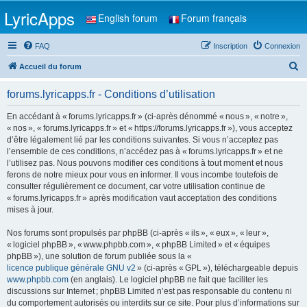
LyricApps
English forum
Forum français
FAQ
Inscription
Connexion
R
Accueil du forum
e
forums.lyricapps.fr - Conditions d’utilisation
c
h
En accédant à « forums.lyricapps.fr » (ci-après dénommé « nous », « notre »,
« nos », « forums.lyricapps.fr » et « https://forums.lyricapps.fr »), vous acceptez
e
d’être légalement lié par les conditions suivantes. Si vous n’acceptez pas
r
l’ensemble de ces conditions, n’accédez pas à « forums.lyricapps.fr » et ne
l’utilisez pas. Nous pouvons modifier ces conditions à tout moment et nous
c
ferons de notre mieux pour vous en informer. Il vous incombe toutefois de
h
consulter régulièrement ce document, car votre utilisation continue de
« forums.lyricapps.fr » après modification vaut acceptation des conditions
e
mises à jour.
r
Nos forums sont propulsés par phpBB (ci-après « ils », « eux », « leur »,
« logiciel phpBB », « www.phpbb.com », « phpBB Limited » et « équipes
phpBB »), une solution de forum publiée sous la «
licence publique générale GNU v2
» (ci-après « GPL »), téléchargeable depuis
www.phpbb.com
(en anglais). Le logiciel phpBB ne fait que faciliter les
discussions sur Internet ; phpBB Limited n’est pas responsable du contenu ni
du comportement autorisés ou interdits sur ce site. Pour plus d’informations sur