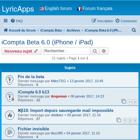
LyricApps
English forum
Forum français
FAQ
Inscription
Connexion
R
Accueil du forum
iCompta Beta
Archives
iCompta Beta 6.0 (iPhone / iPad)
e
iCompta Beta 6.0 (iPhone / iPad)
c
Rechercher
Recherche avanc
Nouveau sujet
h
21 sujets • Page
1
sur
1
e
Sujets
r
c
Fin de la beta
Dernier message par
MilesTEG
«
13 janvier 2017, 10:49
h
Réponses :
5
e
iCompta 6.0 b13
Dernier message par
Angeman
«
06 janvier 2017, 14:23
r
Réponses :
12
1
2
❌β10: Import depuis sauvegarde mail impossible
Dernier message par
ddalbiez
«
09 janvier 2017, 21:16
Réponses :
27
1
2
3
Fichier invisible
Dernier message par
titus385
«
04 janvier 2017, 11:10
Réponses :
4