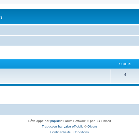
is
SUJETS
S
4
u
j
e
t
s
Développé par
phpBB
® Forum Software © phpBB Limited
Traduction française officielle
©
Qiaeru
Confidentialité
|
Conditions