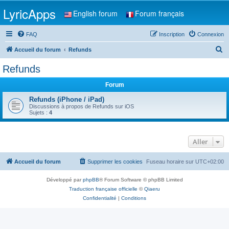
LyricApps
English forum
Forum français
FAQ
Inscription
Connexion
R
Accueil du forum
Refunds
e
Refunds
c
Forum
h
e
Refunds (iPhone / iPad)
Discussions à propos de Refunds sur iOS
r
Sujets :
4
c
h
Aller
e
r
Accueil du forum
Supprimer les cookies
Fuseau horaire sur
UTC+02:00
Développé par
phpBB
® Forum Software © phpBB Limited
Traduction française officielle
©
Qiaeru
Confidentialité
|
Conditions