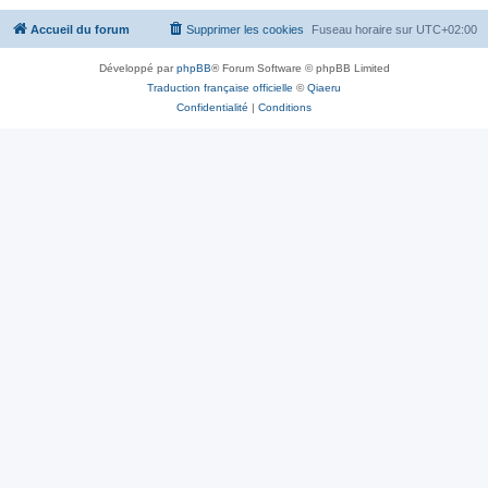
Accueil du forum
Supprimer les cookies
Fuseau horaire sur
UTC+02:00
Développé par
phpBB
® Forum Software © phpBB Limited
Traduction française officielle
©
Qiaeru
Confidentialité
|
Conditions