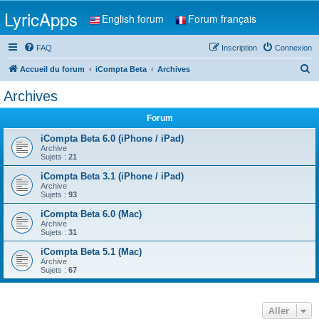
LyricApps
English forum
Forum français
FAQ
Inscription
Connexion
R
Accueil du forum
iCompta Beta
Archives
e
Archives
c
Forum
h
e
iCompta Beta 6.0 (iPhone / iPad)
Archive
r
Sujets :
21
c
iCompta Beta 3.1 (iPhone / iPad)
Archive
h
Sujets :
93
e
iCompta Beta 6.0 (Mac)
r
Archive
Sujets :
31
iCompta Beta 5.1 (Mac)
Archive
Sujets :
67
Aller