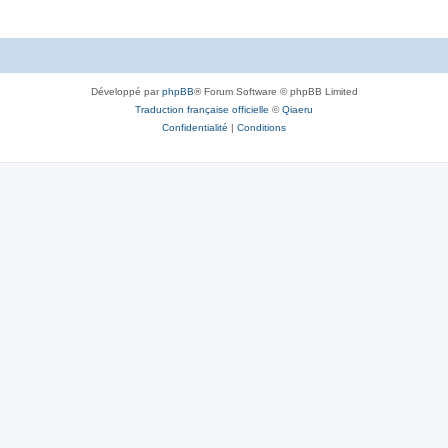
e
s
t
s
Développé par
phpBB
® Forum Software © phpBB Limited
Traduction française officielle
©
Qiaeru
Confidentialité
|
Conditions