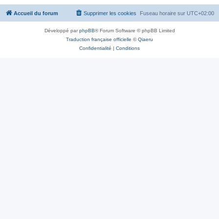
Accueil du forum
Supprimer les cookies
Fuseau horaire sur
UTC+02:00
Développé par
phpBB
® Forum Software © phpBB Limited
Traduction française officielle
©
Qiaeru
Confidentialité
|
Conditions