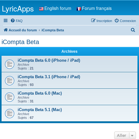
LyricApps
English forum
Forum français
FAQ
Inscription
Connexion
R
Accueil du forum
iCompta Beta
e
iCompta Beta
c
Archives
h
e
iCompta Beta 6.0 (iPhone / iPad)
Archive
r
Sujets :
21
c
iCompta Beta 3.1 (iPhone / iPad)
Archive
h
Sujets :
93
e
iCompta Beta 6.0 (Mac)
r
Archive
Sujets :
31
iCompta Beta 5.1 (Mac)
Archive
Sujets :
67
Aller