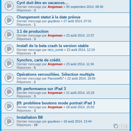
Cyril doit être en vacances…
Dernier message par
Angeman
«
05 septembre 2014, 08:40
Réponses :
3
Changement statut à la date prévue
Dernier message par
guydese
«
27 août 2014, 07:01
Réponses :
1
3.1 de production
Dernier message par
Angeman
«
23 août 2014, 13:37
Réponses :
3
Install de la beta crash la version stable
Dernier message par
nico_somb
«
23 août 2014, 12:19
Réponses :
8
Synchro, carte de crédit.
Dernier message par
Angeman
«
23 août 2014, 11:34
Réponses :
5
Opérations verrouillées. Sélection multiple
Dernier message par
Pacostef57
«
22 août 2014, 18:05
Réponses :
2
β9: performance sur iPad 3
Dernier message par
Angeman
«
21 août 2014, 10:18
Réponses :
3
β9: problème boutons mode portrait iPad 3
Dernier message par
Angeman
«
18 août 2014, 15:03
Réponses :
3
Installation B8
Dernier message par
guydese
«
18 août 2014, 13:44
Réponses :
19
1
2