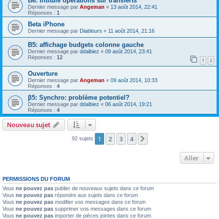
B6: Intitulé opérations sur transferts
Dernier message par
Angeman
«
13 août 2014, 22:41
Réponses :
1
Beta iPhone
Dernier message par
Diablours
«
11 août 2014, 21:16
B5: affichage budgets colonne gauche
Dernier message par
ddalbiez
«
09 août 2014, 23:41
Réponses :
12
1
2
Ouverture
Dernier message par
Angeman
«
09 août 2014, 10:33
Réponses :
4
β5: Synchro: problème potentiel?
Dernier message par
ddalbiez
«
06 août 2014, 19:21
Réponses :
4
Nouveau sujet
1
2
3
4
Suivant
92 sujets
Aller
PERMISSIONS DU FORUM
Vous
ne pouvez pas
publier de nouveaux sujets dans ce forum
Vous
ne pouvez pas
répondre aux sujets dans ce forum
Vous
ne pouvez pas
modifier vos messages dans ce forum
Vous
ne pouvez pas
supprimer vos messages dans ce forum
Vous
ne pouvez pas
importer de pièces jointes dans ce forum